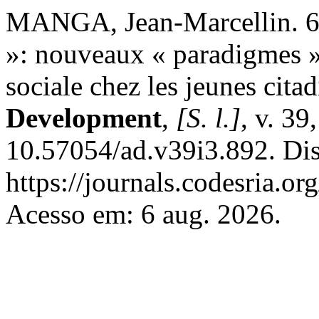
MANGA, Jean-Marcellin. 6 -
»: nouveaux « paradigmes »et
sociale chez les jeunes cit
Development
,
[S. l.]
, v. 39
10.57054/ad.v39i3.892. Di
https://journals.codesria.or
Acesso em: 6 aug. 2026.