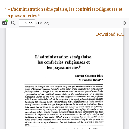
Return
4 - L'administration sénégalaise, les confréries religieuses et
to
les paysanneries*
Article
Details
Download
Download PDF