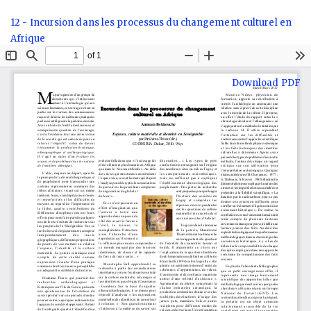
Return
12 - Incursion dans les processus du changement culturel en
to
Afrique
Article
Details
Download
Download PDF