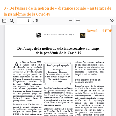
Return
3 - De l’usage de la notion de « distance sociale » au temps de
to
la pandémie de la Covid-19
Article
Details
Download
Download PDF