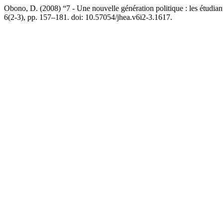
Obono, D. (2008) “7 - Une nouvelle génération politique : les étud
6(2-3), pp. 157–181. doi: 10.57054/jhea.v6i2-3.1617.