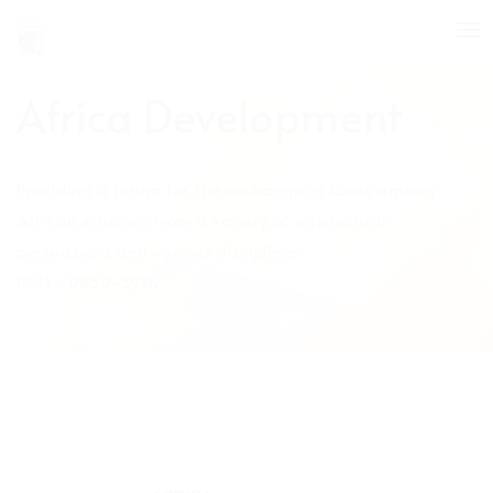
Quick
To
jump
nav
to
page
Africa Development
content
Main
Navigation
Providing a forum for the exchange of ideas among
Main
Content
African scholars from a variety of intellectual
Sidebar
persuasions and various disciplines.
ISSN :
0850-3907