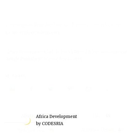
Corresponding Author(s) : Ejembi Anefu Unobe
no-reply@codesria.org
Africa Development
, Vol. 14 No. 4 (1989): Africa Development
Article Published :
September 15, 1989
SHARE
Abstract
Cite
Africa Development
by CODESRIA
References
Authors Details