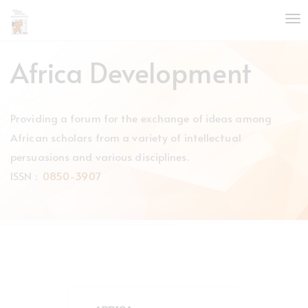
Quick
To
jump
nav
to
page
Africa Development
content
Main
Navigation
Providing a forum for the exchange of ideas among
Main
Content
African scholars from a variety of intellectual
Sidebar
persuasions and various disciplines.
ISSN :
0850-3907