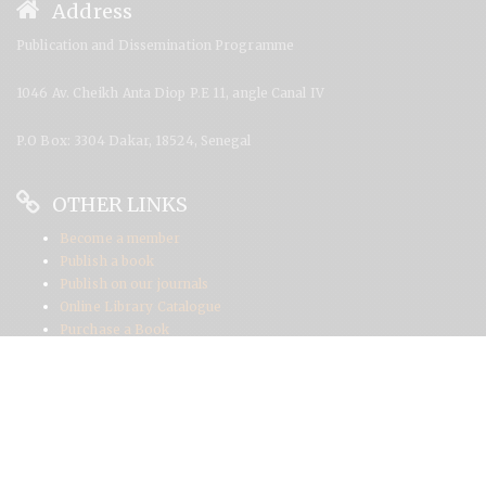
Address
Publication and Dissemination Programme
1046 Av. Cheikh Anta Diop P.E 11, angle Canal IV
P.O Box: 3304 Dakar, 18524, Senegal
OTHER LINKS
Become a member
Publish a book
Publish on our journals
Online Library Catalogue
Purchase a Book
Contact Info
+221 33 825 98 22/23
publications@codesria.org