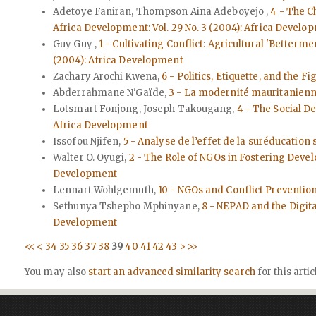
Adetoye Faniran, Thompson Aina Adeboyejo ,
4 - The C
Africa Development: Vol. 29 No. 3 (2004): Africa Develo
Guy Guy ,
1 - Cultivating Conflict: Agricultural 'Better
(2004): Africa Development
Zachary Arochi Kwena,
6 - Politics, Etiquette, and the
Abderrahmane N'Gaïde,
3 - La modernité mauritanienne
Lotsmart Fonjong, Joseph Takougang,
4 - The Social 
Africa Development
Issofou Njifen,
5 - Analyse de l’effet de la suréducation
Walter O. Oyugi,
2 - The Role of NGOs in Fostering Deve
Development
Lennart Wohlgemuth,
10 - NGOs and Conflict Preventio
Sethunya Tshepho Mphinyane,
8 - NEPAD and the Digit
Development
<<
<
34
35
36
37
38
39
40
41
42
43
>
>>
You may also
start an advanced similarity search
for this artic