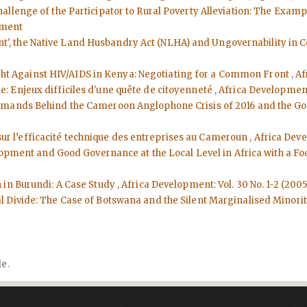
hallenge of the Participator to Rural Poverty Alleviation: The Exam
pment
ment', the Native Land Husbandry Act (NLHA) and Ungovernability in 
 Fight Against HIV/AIDS in Kenya: Negotiating for a Common Front
,
Af
: Enjeux difficiles d'une quête de citoyenneté
,
Africa Development:
Demands Behind the Cameroon Anglophone Crisis of 2016 and the 
 sur l’efficacité technique des entreprises au Cameroun
,
Africa Deve
lopment and Good Governance at the Local Level in Africa with a F
n in Burundi: A Case Study
,
Africa Development: Vol. 30 No. 1-2 (200
al Divide: The Case of Botswana and the Silent Marginalised Minori
le.