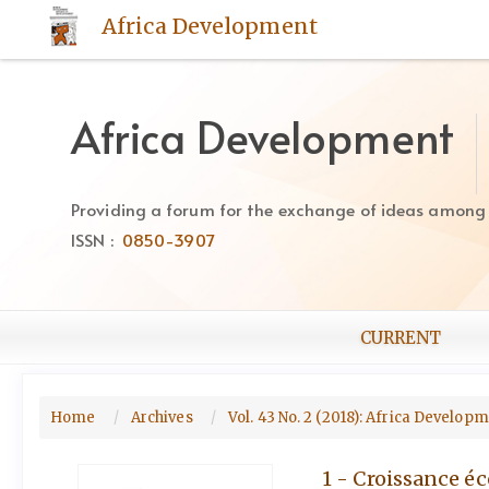
Quick
Africa Development
jump
to
page
content
Africa Development
Main
Navigation
Main
Providing a forum for the exchange of ideas among Af
Content
ISSN :
0850-3907
Sidebar
CURRENT
Home
Archives
Vol. 43 No. 2 (2018): Africa Develop
1 - Croissance e