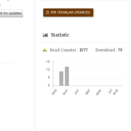
́
PDF (FRANçAIS (FRANCE))
Statistic
Read Counter :
1077
Download :
79
Downloads