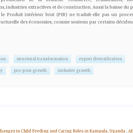
, industries extractives et de construction. Aussi la baisse du 
 le Produit intérieur brut (PIB) ne traduit-elle pas un proce
ructurelle des économies, comme soutenu par certains décideur
ion
structural transformation
export diversification
ty
pro-poor growth
inclusive growth
Changes in Child Feeding and Caring Roles in Kampala, Uganda
,
Af