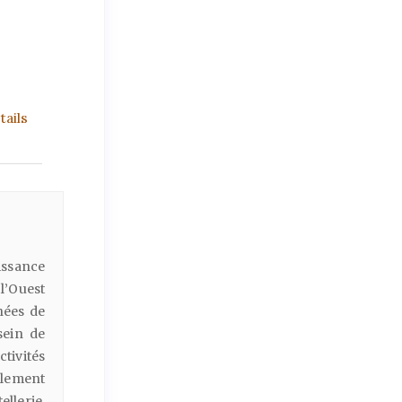
ails
issance
l’Ouest
nées de
sein de
ctivités
alement
lerie,