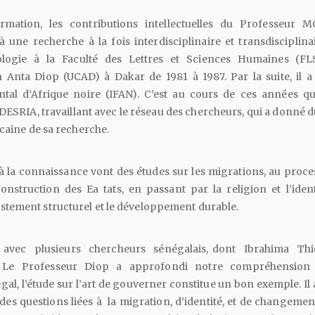
rmation, les contributions intellectuelles du Professeur 
 une recherche à la fois interdisciplinaire et transdisciplinai
iologie à la Faculté des Lettres et Sciences Humaines (F
kh Anta Diop (UCAD) à Dakar de 1981 à 1987. Par la suite, il a
ntal d’Afrique noire (IFAN). C’est au cours de ces années qu'i
ESRIA, travaillant avec le réseau des chercheurs, qui a donné 
ricaine de sa recherche.
à la connaissance vont des études sur les migrations, au proc
nstruction des Ea tats, en passant par la religion et l’identit
tement structurel et le développement durable.
 avec plusieurs chercheurs sénégalais, dont Ibrahima Th
Le Professeur Diop a approfondi notre compréhension 
gal, l’étude sur l’art de gouverner constitue un bon exemple. Il 
des questions liées à la migration, d’identité, et de changemen