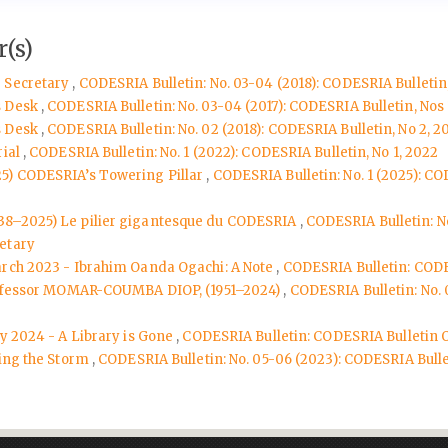
(s)
e Secretary
,
CODESRIA Bulletin: No. 03-04 (2018): CODESRIA Bulletin,
s Desk
,
CODESRIA Bulletin: No. 03-04 (2017): CODESRIA Bulletin, Nos 
s Desk
,
CODESRIA Bulletin: No. 02 (2018): CODESRIA Bulletin, No 2, 2
rial
,
CODESRIA Bulletin: No. 1 (2022): CODESRIA Bulletin, No 1, 2022
25) CODESRIA’s Towering Pillar
,
CODESRIA Bulletin: No. 1 (2025): COD
938–2025) Le pilier gigantesque du CODESRIA
,
CODESRIA Bulletin: No
etary
arch 2023 - Ibrahim Oanda Ogachi: A Note
,
CODESRIA Bulletin: CODE
 Professor MOMAR-COUMBA DIOP, (1951–2024)
,
CODESRIA Bulletin: No. 
ly 2024 - A Library is Gone
,
CODESRIA Bulletin: CODESRIA Bulletin 
ving the Storm
,
CODESRIA Bulletin: No. 05-06 (2023): CODESRIA Bullet