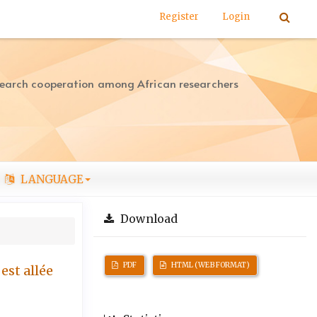
Register
Login
search cooperation among African researchers
LANGUAGE
Download
PDF
HTML (WEB FORMAT)
est allée