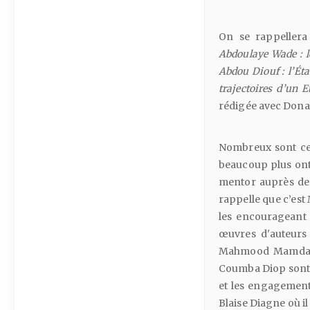
On se rappellera
Abdoulaye
Wade
:
l
Abdou
Diouf
:
l’Éta
trajectoires
d’un
E
rédigée avec Don
Nombreux sont ceu
beaucoup plus ont n
mentor auprès de
rappelle que c’est
les encourageant à
œuvres d'auteurs 
Mahmood Mamdani
Coumba Diop sont a
et les engagements
Blaise Diagne où il