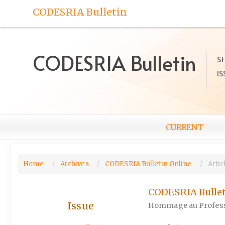
Quick
CODESRIA Bulletin
jump
to
page
content
CODESRIA Bulletin
St
Main
IS
Navigation
Main
Content
Sidebar
CURRENT
Home
Archives
CODESRIA Bulletin Online
Artic
CODESRIA Bulletin
Issue
Hommage au Profess