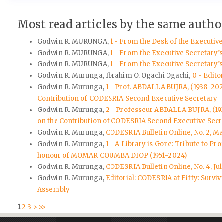
Most read articles by the same author
Godwin R. MURUNGA,
1 - From the Desk of the Executiv
Godwin R. MURUNGA,
1 - From the Executive Secretary’
Godwin R. MURUNGA,
1 - From the Executive Secretary’
Godwin R. Murunga, Ibrahim O. Ogachi Ogachi,
0 - Edito
Godwin R. Murunga,
1 - Prof. ABDALLA BUJRA, (1938–20
Contribution of CODESRIA Second Executive Secretary
Godwin R. Murunga,
2 - Professeur ABDALLA BUJRA, (1
on the Contribution of CODESRIA Second Executive Secr
Godwin R. Murunga,
CODESRIA Bulletin Online, No. 2, M
Godwin R. Murunga,
1 - A Library is Gone: Tribute to
honour of MOMAR COUMBA DIOP (1951–2024)
Godwin R. Murunga,
CODESRIA Bulletin Online, No. 4, Ju
Godwin R. Murunga,
Editorial: CODESRIA at Fifty: Survi
Assembly
1
2
3
>
>>