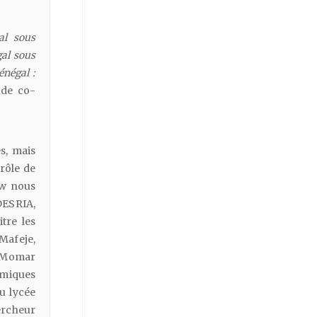
al
sous
al
sous
énégal
:
tude co-
s, mais
 rôle de
ow nous
DESRIA,
tre les
Mafeje,
 Momar
lamiques
u lycée
hercheur