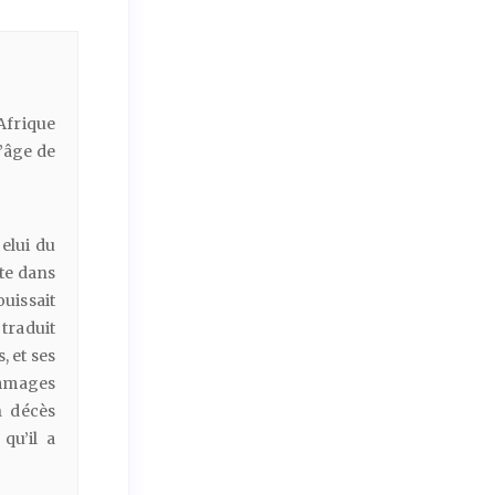
Afrique
âge de
celui du
̀te dans
ouissait
traduit
, et ses
hommages
décès
qu’il a