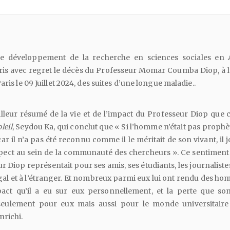
le développement de la recherche en sciences sociales en 
s avec regret le décès du Professeur Momar Coumba Diop, à l’
aris le 09 Juillet 2024, des suites d’une longue maladie..
illeur résumé de la vie et de l’impact du Professeur Diop que 
leil
, Seydou Ka, qui conclut que « Si l’homme n’était pas prophe
r il n’a pas été reconnu comme il le méritait de son vivant, il j
ect au sein de la communauté des chercheurs ». Ce sentiment 
r Diop représentait pour ses amis, ses étudiants, les journalistes
́gal et à l’étranger. Et nombreux parmi eux lui ont rendu des 
pact qu’il a eu sur eux personnellement, et la perte que son 
seulement pour eux mais aussi pour le monde universitaire 
nrichi.