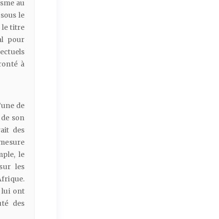
lisme au
 sous le
le titre
gal pour
ectuels
onté à
d’une de
s de son
ait des
̀ mesure
ple, le
sur les
frique.
 lui ont
té des