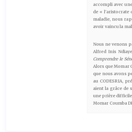
accompli avec une 
de « l’aristocrat
maladie, nous rap
avoir vaincu la mal
Nous ne venons pas
Alfred Inis Ndiay
Comprendre
le
Sén
Alors que Momar Co
que nous avons per
au CODESRIA, prés
aient la grâce de 
une prière difficil
Momar Coumba Dio