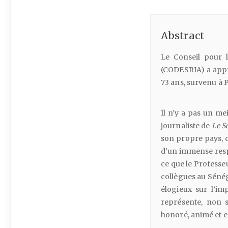
Abstract
Le Conseil pour 
(CODESRIA) a appri
73 ans, survenu à P
Il n’y a pas un me
journaliste de
Le
So
son propre pays, ca
d’un immense resp
ce que le Professeu
collègues au Séne
élogieux sur l’im
représente, non 
honoré, animé et e