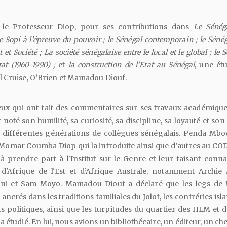
 le Professeur Diop, pour ses contributions dans
Le
Sénég
e
Sopi
à
l’épreuve
du
pouvoir
;
le
Sénégal
contemporain
;
le
Sénég
t
et
Société
;
La
société
sénégalaise
entre
le
local
et
le
global
;
le
S
tat
(1960-1990)
;
et
la
construction
de
l’Etat
au
Sénégal
, une é
al Cruise, O’Brien et Mamadou Diouf.
x qui ont fait des commentaires sur ses travaux académique
oté son humilité, sa curiosité, sa discipline, sa loyauté et son
 différentes générations de collègues sénégalais. Penda Mb
 Momar Coumba Diop qui la introduite ainsi que d’autres au CO
 prendre part à l'Institut sur le Genre et leur faisant connai
d'Afrique de l'Est et d’Afrique Australe, notamment Archie 
 et Sam Moyo. Mamadou Diouf a déclaré que les legs de
ncrés dans les traditions familiales du Jolof, les confréries is
 politiques, ainsi que les turpitudes du quartier des HLM et d
 a étudié. En lui, nous avions un bibliothécaire, un éditeur, un c