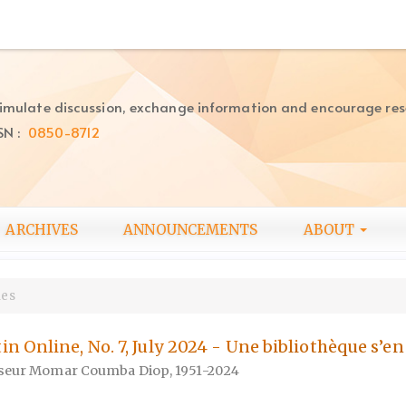
imulate discussion, exchange information and encourage re
SN :
0850-8712
ARCHIVES
ANNOUNCEMENTS
ABOUT
les
 Online, No. 7, July 2024 - Une bibliothèque s’en 
eur Momar Coumba Diop, 1951-2024