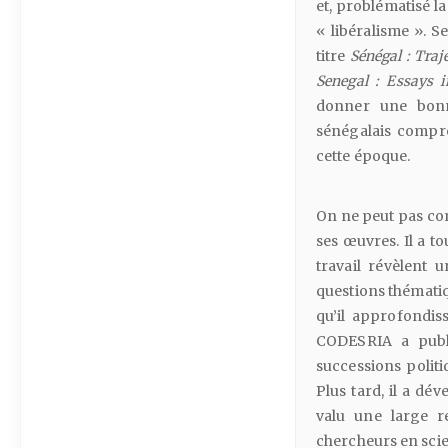
et, problématisé l
« libéralisme ». S
titre
Sénégal
:
Traj
Senegal
:
Essays
i
donner une bonne
sénégalais compr
cette époque.
On ne peut pas com
ses œuvres. Il a t
travail révèlent
questions thématiq
qu’il approfondis
CODESRIA a publi
successions politi
Plus tard, il a dé
valu une large r
chercheurs en scie