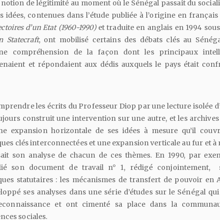
a notion de légitimité au moment où le Sénégal passait du socia
es idées, contenues dans l’étude publiée à l’origine en français
ectoires
d’un
Etat
(1960-1990)
et traduite en anglais en 1994 sous 
n
Statecraft
, ont mobilisé certains des débats clés au Séné
 compréhension de la façon dont les principaux intell
enaient et répondaient aux dédis auxquels le pays était confr
prendre les écrits du Professeur Diop par une lecture isolée 
oujours construit une intervention sur une autre, et les archive
 une expansion horizontale de ses idées à mesure qu’il couvr
ues clés interconnectées et une expansion verticale au fur et a
sait son analyse de chacun de ces thèmes. En 1990, par exem
é son document de travail n° 1, rédigé conjointement, 
ques statutaires : les mécanismes de transfert de pouvoir en A
veloppé ses analyses dans une série d’études sur le Sénégal qui
econnaissance et ont cimenté sa place dans la communau
nces sociales.