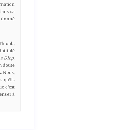
rnation
dans sa
t donné
 Thioub,
ntitulé
a
Diop
.
un doute
. Nous,
 qu’ils
e c’est
penser à