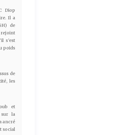
MC Diop
re. Il a
LSH) de
 rejoint
l s’est
du poids
essus de
é, les
ioub et
sur la
a ancré
t social