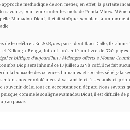
approche méthodique de son métier, en effet, la parfaite inca
e du savoir », pour emprunter les mots de Penda Mbow. Même 
pelle Mamadou Diouf, il était stoïque, semblant à un momen
adie.
 de le célébrer. En 2023, ses pairs, dont Ibou Diallo, Ibrahima
e et Ndiouga Benga, lui ont présenté un livre de 720 pages i
égal
et
l'Afrique
d'aujourd'hui
:
Mélanges
offerts
à
Momar
Coumb
umba Diop sera inhumé ce 13 juillet 2024 à Yoff, il ne fait auc
du la boussole des sciences humaines et sociales sénégalaises
entons nos condoléances à sa famille et à ses amis et prions
se souvenir de lui tout en acceptant son départ. Nous savons qu
e puisque, comme le souligne Mamadou Diouf, il est difficile de 
p au passé.