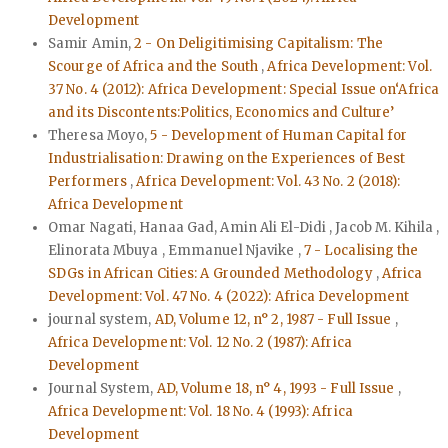
Development
Samir Amin,
2 - On Deligitimising Capitalism: The
Scourge of Africa and the South
,
Africa Development: Vol.
37 No. 4 (2012): Africa Development: Special Issue on‘Africa
and its Discontents:Politics, Economics and Culture’
Theresa Moyo,
5 - Development of Human Capital for
Industrialisation: Drawing on the Experiences of Best
Performers
,
Africa Development: Vol. 43 No. 2 (2018):
Africa Development
Omar Nagati, Hanaa Gad, Amin Ali El-Didi , Jacob M. Kihila ,
Elinorata Mbuya , Emmanuel Njavike ,
7 - Localising the
SDGs in African Cities: A Grounded Methodology
,
Africa
Development: Vol. 47 No. 4 (2022): Africa Development
journal system,
AD, Volume 12, n° 2, 1987 - Full Issue
,
Africa Development: Vol. 12 No. 2 (1987): Africa
Development
Journal System,
AD, Volume 18, n° 4, 1993 - Full Issue
,
Africa Development: Vol. 18 No. 4 (1993): Africa
Development