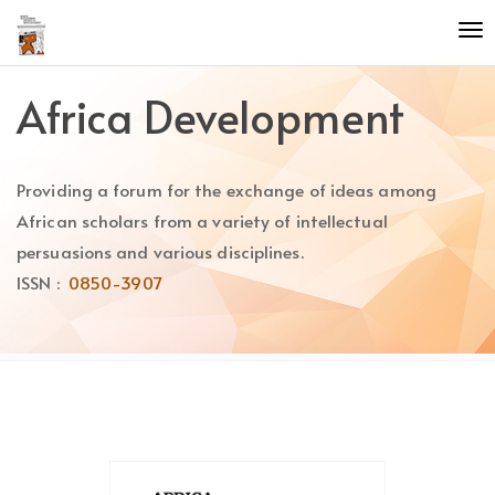
Quick
To
jump
nav
to
page
Africa Development
content
Main
Navigation
Providing a forum for the exchange of ideas among
Main
Content
African scholars from a variety of intellectual
Sidebar
persuasions and various disciplines.
ISSN :
0850-3907