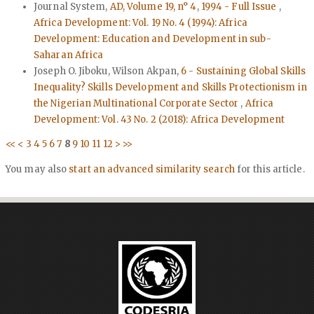
Journal System,
AD, Volume 19, n° 4, 1994 - Full Issue
,
Africa Development: Vol. 19 No. 4 (1994): Africa
Development: Education and Development in sub-
Saharan Africa
Joseph O. Jiboku, Wilson Akpan,
6 - Sustaining Global Skills
Inequality? Skills Development and Skills Protectionism in
the Nigerian Multinational Corporate Sector
,
Africa
Development: Vol. 43 No. 2 (2018): Africa Development
<<
<
3
4
5
6
7
8
9
10
11
12
>
>>
You may also
start an advanced similarity search
for this article.