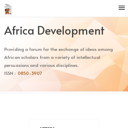
Quick
To
jump
nav
to
page
Africa Development
content
Main
Navigation
Providing a forum for the exchange of ideas among
Main
Content
African scholars from a variety of intellectual
Sidebar
persuasions and various disciplines.
ISSN :
0850-3907