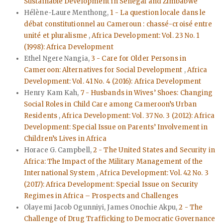
Sustainable Development in Senegal and Zimbabwe
Hélène-Laure Menthong,
1 - La question locale dans le
débat constitutionnel au Cameroun : chassé-croisé entre
unité et pluralisme
,
Africa Development: Vol. 23 No. 1
(1998): Africa Development
Ethel Ngere Nangia,
3 - Care for Older Persons in
Cameroon: Alternatives for Social Development
,
Africa
Development: Vol. 41 No. 4 (2016): Africa Development
Henry Kam Kah,
7 - Husbands in Wives’ Shoes: Changing
Social Roles in Child Care among Cameroon’s Urban
Residents
,
Africa Development: Vol. 37 No. 3 (2012): Africa
Development: Special Issue on Parents’ Involvement in
Children’s Lives in Africa
Horace G. Campbell,
2 - The United States and Security in
Africa: The Impact of the Military Management of the
International System
,
Africa Development: Vol. 42 No. 3
(2017): Africa Development: Special Issue on Security
Regimes in Africa – Prospects and Challenges
Olayemi Jacob Ogunniyi, James Onochie Akpu,
2 - The
Challenge of Drug Trafficking to Democratic Governance