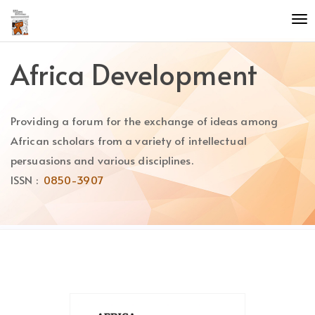
Quick
To
jump
nav
to
page
Africa Development
content
Main
Navigation
Providing a forum for the exchange of ideas among
Main
Content
African scholars from a variety of intellectual
Sidebar
persuasions and various disciplines.
ISSN :
0850-3907