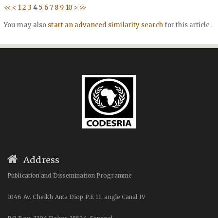
<<
<
1
2
3
4
5
6
7
8
9
10
>
>>
You may also
start an advanced similarity search
for this article.
Address
Publication and Dissemination Programme
1046 Av. Cheikh Anta Diop P.E 11, angle Canal IV