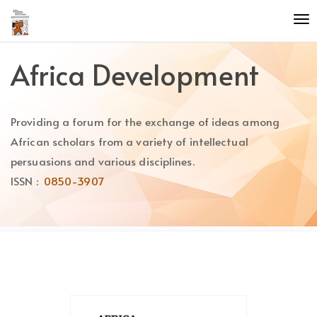
Quick
To
jump
nav
to
page
Africa Development
content
Main
Navigation
Providing a forum for the exchange of ideas among
Main
Content
African scholars from a variety of intellectual
Sidebar
persuasions and various disciplines.
ISSN :
0850-3907