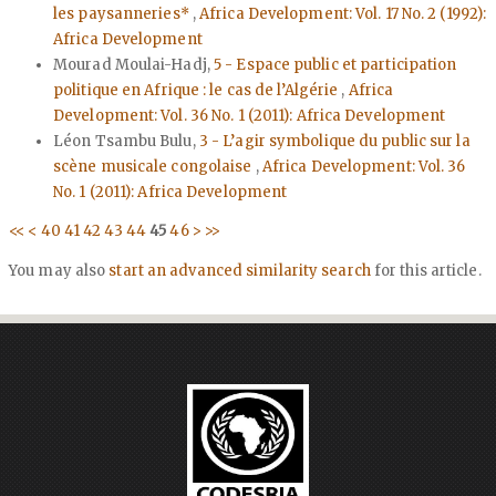
les paysanneries*
,
Africa Development: Vol. 17 No. 2 (1992):
Africa Development
Mourad Moulai-Hadj,
5 - Espace public et participation
politique en Afrique : le cas de l’Algérie
,
Africa
Development: Vol. 36 No. 1 (2011): Africa Development
Léon Tsambu Bulu,
3 - L’agir symbolique du public sur la
scène musicale congolaise
,
Africa Development: Vol. 36
No. 1 (2011): Africa Development
<<
<
40
41
42
43
44
45
46
>
>>
You may also
start an advanced similarity search
for this article.