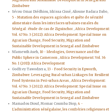
Migration and Sustainable Development in Senegal and
Zimbabwe
Sécou Omar Diédhiou, Idrissa Cissé, Alioune Badara Dabo,
5 - Mutation des espaces agricoles et quête de sécurité
alimentaire dans les interfaces urbaines-rurales du
Sénégal : étude de cas de Ziguinchor
,
Africa Development:
Vol. 47 No. 3 (2022): Africa Development: Special Issue on
Agrarian Change, Food Security, Migration and
Sustainable Development in Senegal and Zimbabwe
Nfamewih Aseh,
10 - Ideologies, Governance and the
Public Sphere in Cameroon
,
Africa Development: Vol. 36
No. 1 (2011): Africa Development
Godfrey Tawodzera,
13 - Food Security in Epworth,
Zimbabwe: Leveraging Rural-urban Linkages for Resilient
Food Systems in Peri-urban Areas
,
Africa Development:
Vol. 47 No. 3 (2022): Africa Development: Special Issue on
Agrarian Change, Food Security, Migration and
Sustainable Development in Senegal and Zimbabwe
Mamadou Diouf, Momar Coumba Diop,
4 -
L'administration sénégalaise, les confréries religieuses et