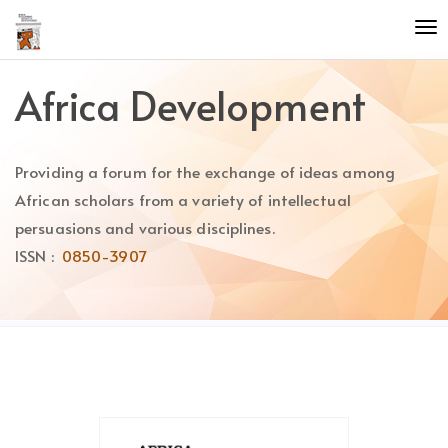
Quick
To
jump
nav
to
page
Africa Development
content
Main
Navigation
Providing a forum for the exchange of ideas among
Main
Content
African scholars from a variety of intellectual
Sidebar
persuasions and various disciplines.
ISSN :
0850-3907