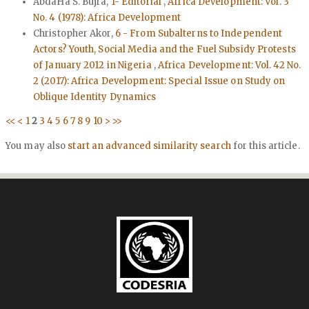
AbdaHa S. Bujra,
1- Editorial
,
Africa Development: Vol. 3
No. 4 (1978): Africa Development
Christopher Akor,
6 - From Subalterns to Independent
Actors? Youth, Social Media and the Fuel Subsidy Protests
of January 2012 in Nigeria
,
Africa Development: Vol. 42 No.
2 (2017): Africa Development: Special Issue on Study on
Oblique Identity Dynamics
<<
<
1
2
3
4
5
6
7
8
9
10
>
>>
You may also
start an advanced similarity search
for this article.